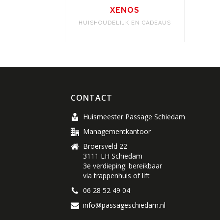
XENOS
HUISHOUDELIJK EN CADEAUS
CONTACT
Huismeester Passage Schiedam
Managementkantoor
Broersveld 22
3111 LH Schiedam
3e verdieping: bereikbaar
via trappenhuis of lift
06 28 52 49 04
info@passageschiedam.nl