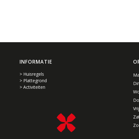
INFORMATIE
O
> Huisregels
Ma
> Plattegrond
Di
> Activiteiten
Wo
Do
Vri
Za
Zo