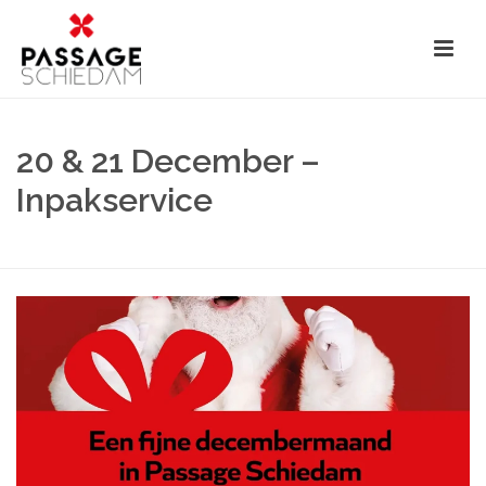
20 & 21 December –
Inpakservice
HOME
»
20 & 21 DECEMBER – INPAKSERVICE