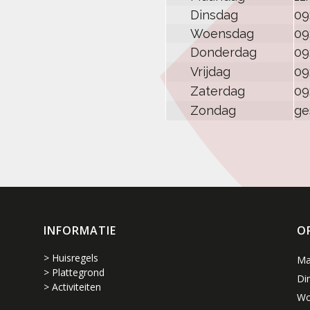
Dinsdag
09
Woensdag
09
Donderdag
09
Vrijdag
09
Zaterdag
09
Zondag
ge
INFORMATIE
O
> Huisregels
Ma
> Plattegrond
Di
> Activiteiten
Wo