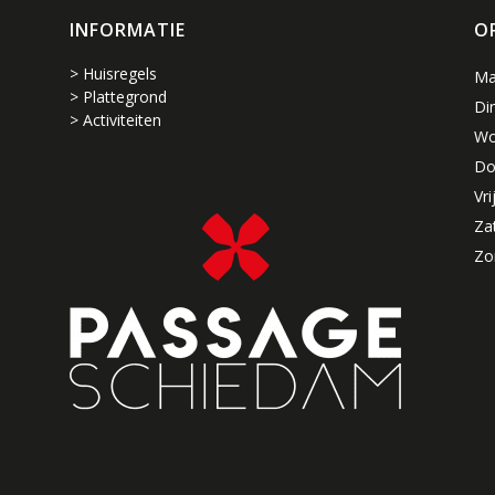
INFORMATIE
O
> Huisregels
Ma
> Plattegrond
Di
> Activiteiten
Wo
Do
Vri
Za
Zo